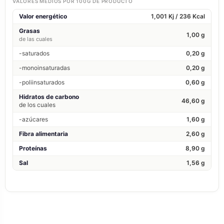
VALORES MEDIOS POR 100G DE PRODUCTO
Valor energético
1,001 Kj / 236 Kcal
Grasas
1,00 g
de las cuales
-saturados
0,20 g
-monoinsaturadas
0,20 g
-poliinsaturados
0,60 g
Hidratos de carbono
46,60 g
de los cuales
-azúcares
1,60 g
Fibra alimentaria
2,60 g
Proteínas
8,90 g
Sal
1,56 g