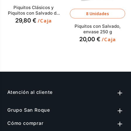
Piquitos Clásicos y
Piquitos con Salvado de
8 Unidades
Aceite de Oliva V.E.,
29,80 €
/Caja
envase 30 g
Piquitos con Salvado,
envase 250 g
20,00 €
/Caja
Atención al cliente
Grupo San Roque
Cómo comprar