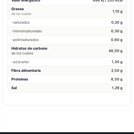
Valor energético
996 Kj / 235 Kcal
Grasas
1,10 g
de las cuales
-saturados
0,20 g
-monoinsaturadas
0,30 g
-poliinsaturados
0,60 g
Hidratos de carbono
46,50 g
de los cuales
-azúcares
1,30 g
Fibra alimentaria
2,50 g
Proteínas
8,50 g
Sal
1,29 g