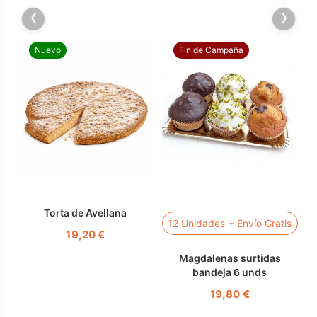
‹
›
Nuevo
Fin de Campaña
Torta de Avellana
s
12 Unidades + Envío Gratis
19,20 €
Magdalenas surtidas
bandeja 6 unds
19,80 €