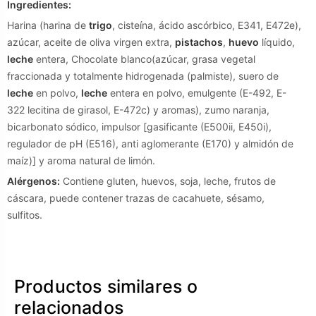
Ingredientes:
Harina (harina de
trigo
, cisteína, ácido ascórbico, E341, E472e),
azúcar, aceite de oliva virgen extra,
pistachos
,
huevo
líquido,
leche
entera, Chocolate blanco(azúcar, grasa vegetal
fraccionada y totalmente hidrogenada (palmiste), suero de
leche
en polvo,
leche
entera en polvo, emulgente (E-492, E-
322 lecitina de girasol, E-472c) y aromas), zumo naranja,
bicarbonato sódico, impulsor [gasificante (E500ii, E450i),
regulador de pH (E516), anti aglomerante (E170) y almidón de
maíz)] y aroma natural de limón.
Alérgenos:
Contiene gluten, huevos, soja, leche, frutos de
cáscara, puede contener trazas de cacahuete, sésamo,
sulfitos.
Productos similares o
relacionados