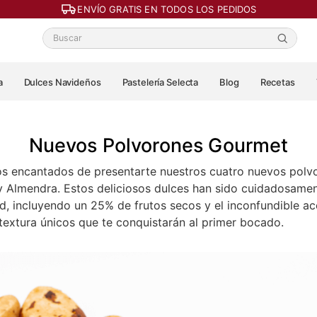
ENVÍO GRATIS EN TODOS LOS PEDIDOS
a
Dulces Navideños
Pastelería Selecta
Blog
Recetas
Nuevos Polvorones Gourmet
s encantados de presentarte nuestros cuatro nuevos polvo
y Almendra. Estos deliciosos dulces han sido cuidadosame
ad, incluyendo un 25% de frutos secos y el inconfundible ace
textura únicos que te conquistarán al primer bocado.