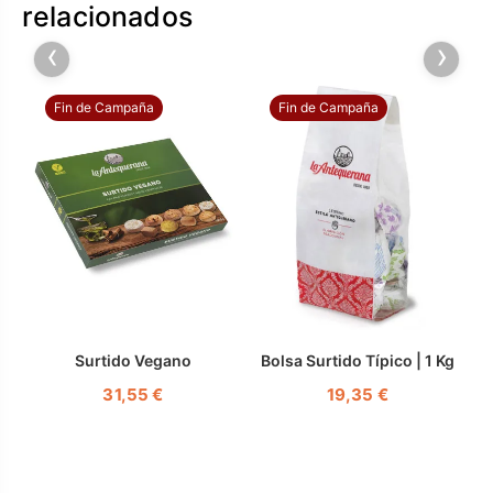
relacionados
‹
›
Fin de Campaña
Fin de Campaña
Surtido Vegano
Bolsa Surtido Típico | 1 Kg
S
31,55 €
19,35 €