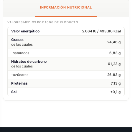
INFORMACIÓN NUTRICIONAL
VALORES MEDIOS POR 100G DE PRODUCTO
Valor energético
2.064 Kj / 493,80 Kcal
Grasas
24,46 g
de las cuales
-saturados
6,83 g
Hidratos de carbono
61,23 g
de los cuales
-azúcares
26,83 g
Proteínas
7,13 g
Sal
<0,1 g