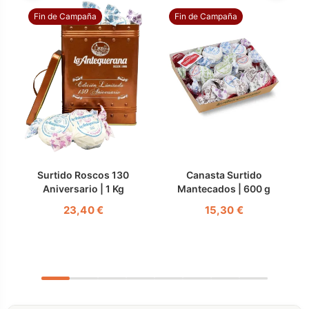
Fin de Campaña
Fin de Campaña
Surtido Roscos 130
Canasta Surtido
S
Aniversario | 1 Kg
Mantecados | 600 g
23,40 €
15,30 €